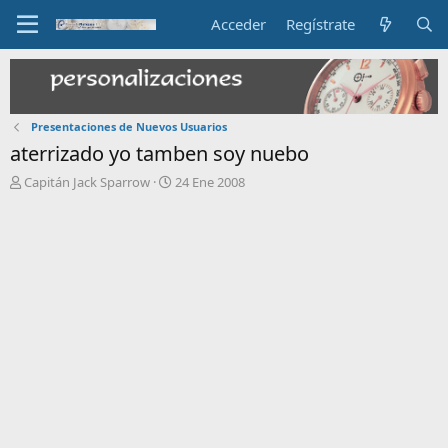
Acceder
Regístrate
Presentaciones de Nuevos Usuarios
aterrizado yo tamben soy nuebo
I
F
Capitán Jack Sparrow
24 Ene 2008
n
e
i
c
c
h
i
a
a
d
d
e
o
i
r
n
d
i
e
c
l
i
t
o
e
m