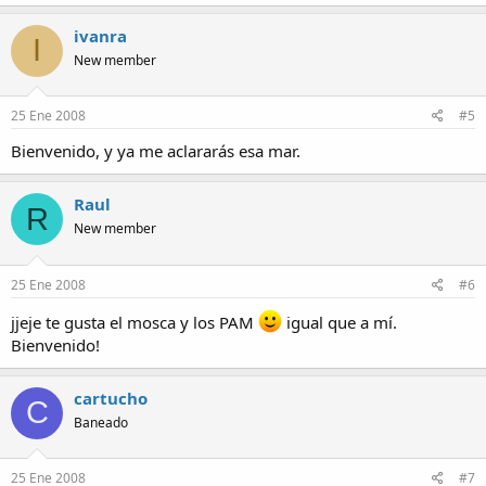
ivanra
I
New member
25 Ene 2008
#5
Bienvenido, y ya me aclararás esa mar.
Raul
R
New member
25 Ene 2008
#6
jjeje te gusta el mosca y los PAM
igual que a mí.
Bienvenido!
cartucho
C
Baneado
25 Ene 2008
#7