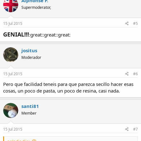
Alphonse P.
Supermoderator,
15 Jul 2015
#5
GENIAL!!!
:great::great::great:
jositus
Moderador
15 Jul 2015
#6
Pero que facilidad teneis para que parezca secillo hacer esas
cosas, un poco de pasta, un poco de resina, casi nada.
santi81
Member
15 Jul 2015
#7