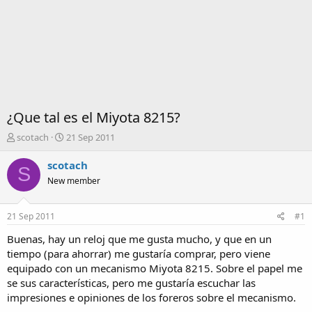
¿Que tal es el Miyota 8215?
I
F
scotach
21 Sep 2011
n
e
i
c
scotach
S
c
h
New member
i
a
a
d
d
e
21 Sep 2011
#1
o
i
r
n
Buenas, hay un reloj que me gusta mucho, y que en un
d
i
tiempo (para ahorrar) me gustaría comprar, pero viene
e
c
equipado con un mecanismo Miyota 8215. Sobre el papel me
l
i
se sus características, pero me gustaría escuchar las
t
o
impresiones e opiniones de los foreros sobre el mecanismo.
e
m