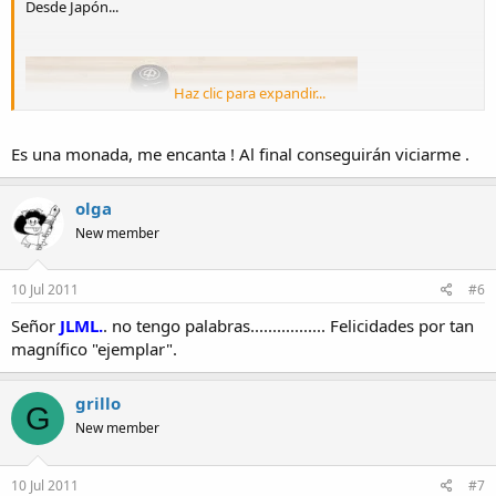
Desde Japón...
Haz clic para expandir...
Es una monada, me encanta ! Al final conseguirán viciarme .
olga
New member
10 Jul 2011
#6
Señor
JLML.
. no tengo palabras................. Felicidades por tan
magnífico "ejemplar".
grillo
G
Saludos,
New member
10 Jul 2011
#7