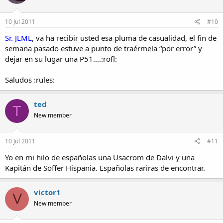
10 Jul 2011
#10
Sr. JLML
, va ha recibir usted esa pluma de casualidad, el fin de
semana pasado estuve a punto de traérmela “por error” y
dejar en su lugar una P51....:rofl:
Saludos :rules:
ted
T
New member
10 Jul 2011
#11
Yo en mi hilo de españolas una Usacrom de Dalvi y una
Kapitán de Soffer Hispania. Españolas rariras de encontrar.
victor1
V
New member