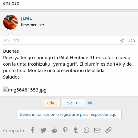
ansioso!
JLML
New member
19 Jul 2011
#20
Buenas
Pues ya tengo conmigo la Pilot Heritage 91 en color a juego
con la tinta Iroshizuku "yama-guri". El plumín es de 14K y de
punto fino. Montaré una presentación detallada.
Saludos
Último
1 de 3
Sig.
Debes iniciar sesión o registrarte para responder aquí.
Facebook
Twitter
Reddit
Pinterest
Tumblr
WhatsApp
Email
Enlace
Compartir: