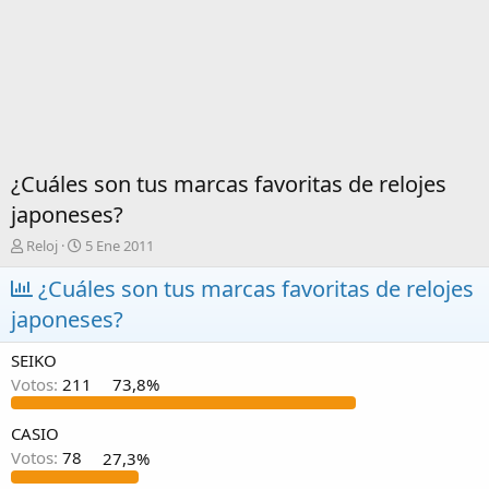
¿Cuáles son tus marcas favoritas de relojes
japoneses?
I
F
Reloj
5 Ene 2011
n
e
i
¿Cuáles son tus marcas favoritas de relojes
c
c
h
japoneses?
i
a
a
d
SEIKO
d
e
o
i
Votos:
211
73,8%
r
n
d
i
CASIO
e
c
Votos:
78
27,3%
l
i
t
o