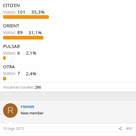
e
CITIZEN
m
Votos:
101
35,3%
a
ORIENT
Votos:
89
31,1%
PULSAR
Votos:
6
2,1%
OTRA
Votos:
7
2,4%
Votantes totales
286
ronon
R
New member
10 Ago 2015
#81