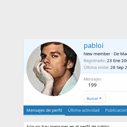
pabloi
New member
·
De
Ma
Registrado
23 Ene 2
Última visita
28 Sep 
Mensajes
199
Buscar
Mensajes de perfil
Última actividad
Publicacio
Aún no hay mensajes en el perfil de pabloi.