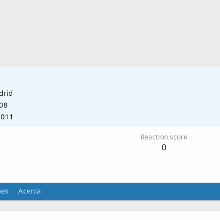
drid
008
2011
Reaction score
0
nes
Acerca