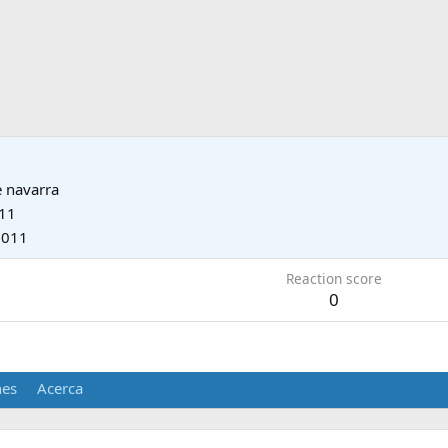
e
navarra
011
2011
Reaction score
0
nes
Acerca