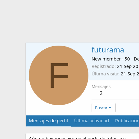
futurama
F
New member
·
50
·
D
Registrado
21 Sep 2
Última visita
21 Sep 
Mensajes
2
Buscar
Mensajes de perfil
Última actividad
Publicacio
Aún no hay mensajes en el perfil de futurama.