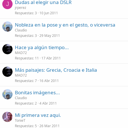
Dudas al elegir una DSLR
J
jrperez
Respuestas
3
10 Jun 2011
Nobleza en la pose y en el gesto, o viceversa
Claudio
Respuestas
3
29 May 2011
Hace ya algún tiempo...
MAD72
Respuestas
11
17 Abr 2011
Más paisajes: Grecia, Croacia e Italia
MAD72
Respuestas
7
16 Abr 2011
Bonitas imágenes...
Claudio
Respuestas
2
4 Abr 2011
Mi primera vez aqui.
TonieT
Respuestas
5
26 Mar 2011