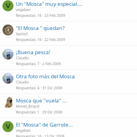
Un "Mosca" muy especial....
V
vegaban
Respuestas
16
23 Feb 2009
"El Mosca " quedan?
tipota3
Respuestas
16
22 Feb 2009
¡Buena pesca!
Claudio
Respuestas
7
2 Feb 2009
Otra foto más del Mosca
Claudio
Respuestas
4
31 Dic 2008
Mosca que "vuela" ...
Monet_Briard
Respuestas
1
29 Dic 2008
El "Mosca" de Garrote...
V
vegaban
Respuestas
16
13 Dic 2008