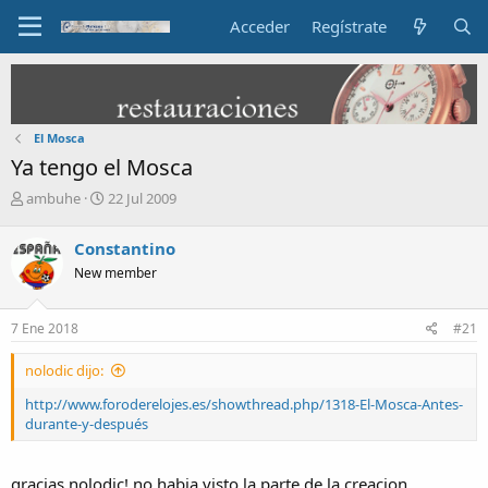
Acceder
Regístrate
El Mosca
Ya tengo el Mosca
I
F
ambuhe
22 Jul 2009
n
e
i
c
Constantino
c
h
New member
i
a
a
d
d
e
7 Ene 2018
#21
o
i
r
n
nolodic dijo:
d
i
e
c
http://www.foroderelojes.es/showthread.php/1318-El-Mosca-Antes-
l
i
durante-y-después
t
o
e
m
gracias nolodic! no habia visto la parte de la creacion...