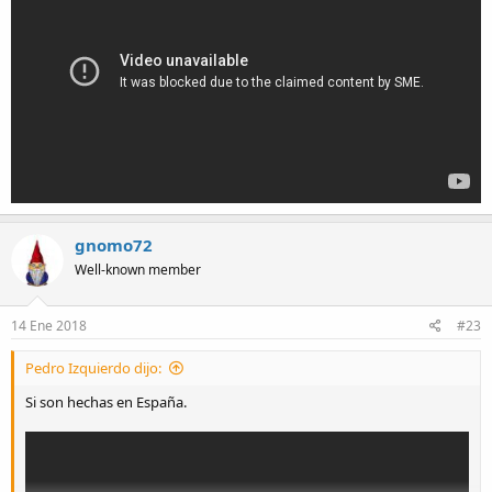
gnomo72
Well-known member
14 Ene 2018
#23
Pedro Izquierdo dijo:
Si son hechas en España.