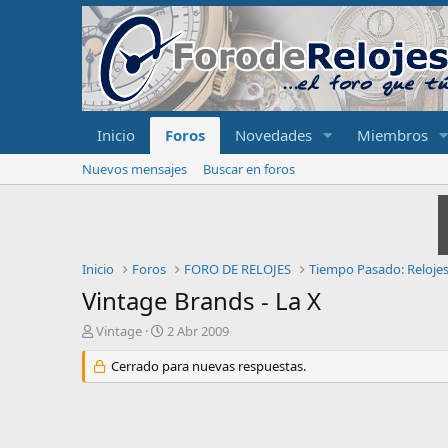
Inicio
Foros
Novedades
Miembros
Nuevos mensajes
Buscar en foros
Inicio
Foros
FORO DE RELOJES
Tiempo Pasado: Reloje
Vintage Brands - La X
I
F
Vintage
2 Abr 2009
n
e
i
Cerrado para nuevas respuestas.
c
c
h
i
a
a
d
d
e