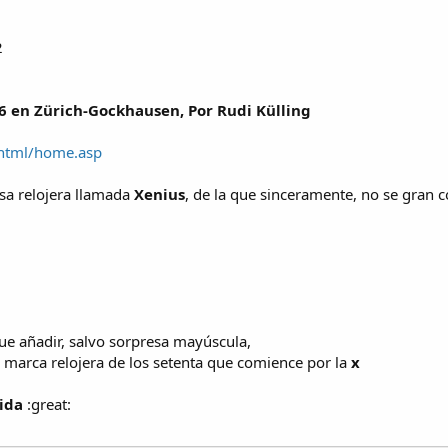
6 en Zürich-Gockhausen, Por Rudi Külling
html/home.asp
sa relojera llamada
Xenius
, de la que sinceramente, no se gran co
e añadir, salvo sorpresa mayúscula,
a marca relojera de los setenta que comience por la
x
ida
:great: