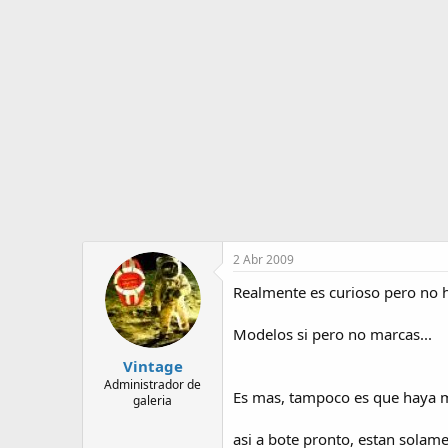
o
i
r
n
d
i
e
c
l
i
t
o
e
m
a
2 Abr 2009
Realmente es curioso pero no 
Modelos si pero no marcas...
Vintage
Administrador de
Es mas, tampoco es que haya m
galeria
asi a bote pronto, estan solam