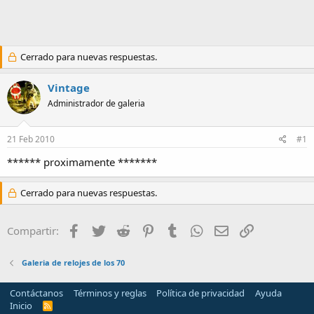
a
Cerrado para nuevas respuestas.
Vintage
Administrador de galeria
21 Feb 2010
#1
****** proximamente *******
Cerrado para nuevas respuestas.
Facebook
Twitter
Reddit
Pinterest
Tumblr
WhatsApp
Email
Enlace
Compartir:
Galeria de relojes de los 70
Contáctanos
Términos y reglas
Política de privacidad
Ayuda
Inicio
R