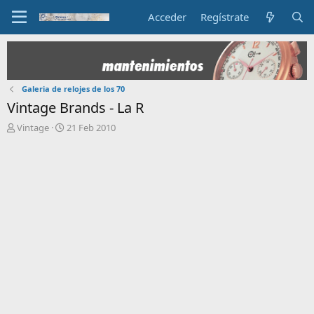
Acceder
Regístrate
Galeria de relojes de los 70
Vintage Brands - La R
I
F
Vintage
21 Feb 2010
n
e
i
c
c
h
i
a
a
d
d
e
o
i
r
n
d
i
e
c
l
i
t
o
e
m