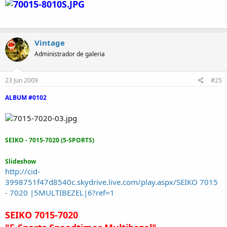
Vintage
Administrador de galeria
23 Jun 2009
#25
ALBUM #0102
SEIKO - 7015-7020 (5-SPORTS)
Slideshow
http://cid-
3998751f47d8540c.skydrive.live.com/play.aspx/SEIKO 7015
- 7020 |5MULTIBEZEL|6?ref=1
SEIKO 7015-7020