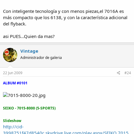
Con inteligente tecnología y con menos piezas,el 7016A es
más compacto que los 6138, y con la característica adicional
del flyback.
asi PUES...Quien da mas?
Vintage
Administrador de galeria
22 Jun 2009
#24
ALBUM #0101
SEIKO - 7015-8000 (5-SPORTS)
Slideshow
http://cid-
3998751f47d8540c.skydrive.live.com/play.aspx/SEIKO 7015