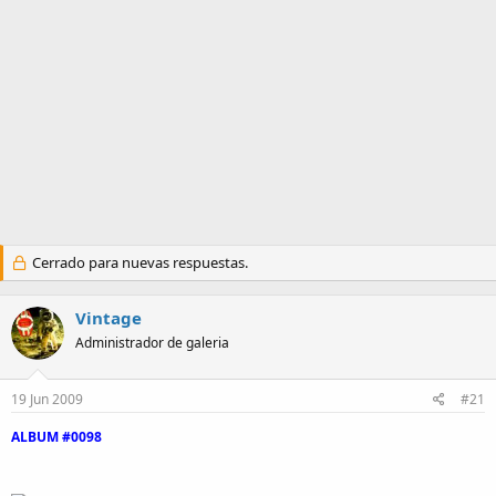
a
Cerrado para nuevas respuestas.
Vintage
Administrador de galeria
19 Jun 2009
#21
ALBUM #0098