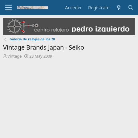
Acceder
Regístrate
Galeria de relojes de los 70
Vintage Brands Japan - Seiko
I
F
Vintage
28 May 2009
n
e
i
c
c
h
i
a
a
d
d
e
o
i
r
n
d
i
e
c
l
i
t
o
e
m