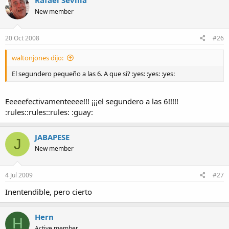
Rafael Sevilla
New member
20 Oct 2008
#26
waltonjones dijo:
El segundero pequeño a las 6. A que si? :yes: :yes: :yes:
Eeeeefectivamenteeee!!! ¡¡¡el segundero a las 6!!!!!
:rules::rules::rules: :guay:
JABAPESE
J
New member
4 Jul 2009
#27
Inentendible, pero cierto
Hern
H
Active member