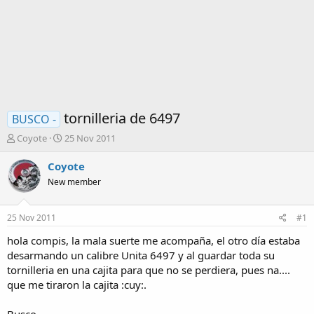
tornilleria de 6497
BUSCO -
I
F
Coyote
25 Nov 2011
n
e
i
c
Coyote
c
h
New member
i
a
a
d
d
e
25 Nov 2011
#1
o
i
r
n
hola compis, la mala suerte me acompaña, el otro día estaba
d
i
desarmando un calibre Unita 6497 y al guardar toda su
e
c
tornilleria en una cajita para que no se perdiera, pues na....
l
i
que me tiraron la cajita :cuy:.
t
o
e
m