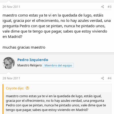
tornillos de puente de barrilete azules
26 Nov 2011
#3
maestro como estas ya te vi en la quedada de lugo, estáis
tornillo de puente de rodaje azules
igual, gracia por el ofrecimiento, no lo hay azules verdad, una
muchas gracia
pregunta Pedro con que se pintan, nunca he pintado unos,
vale dime que te tengo que pagar, sabes que estoy viviendo
un saludo
en Madrid?
Coyote
muchas gracias maestro
Pedro Izquierdo
Maestro Relojero
Miembro del equipo
28 Nov 2011
#4
Coyote dijo:
maestro como estas ya te vi en la quedada de lugo, estáis igual,
gracia por el ofrecimiento, no lo hay azules verdad, una pregunta
Pedro con que se pintan, nunca he pintado unos, vale dime que te
tengo que pagar, sabes que estoy viviendo en Madrid?