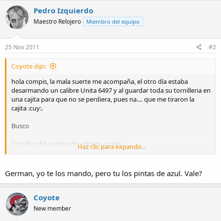
Pedro Izquierdo
Maestro Relojero
Miembro del equipo
25 Nov 2011
#2
Coyote dijo:
hola compis, la mala suerte me acompaña, el otro día estaba
desarmando un calibre Unita 6497 y al guardar toda su tornilleria en
una cajita para que no se perdiera, pues na.... que me tiraron la
cajita :cuy:.
Busco
Tornillos del puente de volante azules
Haz clic para expandir...
tornillos de rueda de corona azules
German, yo te los mando, pero tu los pintas de azul. Vale?
tornillo rochete azul
El rochete
Coyote
New member
tornillo de trinquete azul