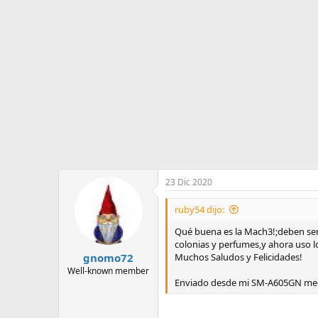
o
i
r
n
d
i
e
c
l
i
t
o
e
m
a
23 Dic 2020
ruby54 dijo:
Qué buena es la Mach3!;deben ser 
colonias y perfumes,y ahora uso lo
gnomo72
Muchos Saludos y Felicidades!
Well-known member
Enviado desde mi SM-A605GN med