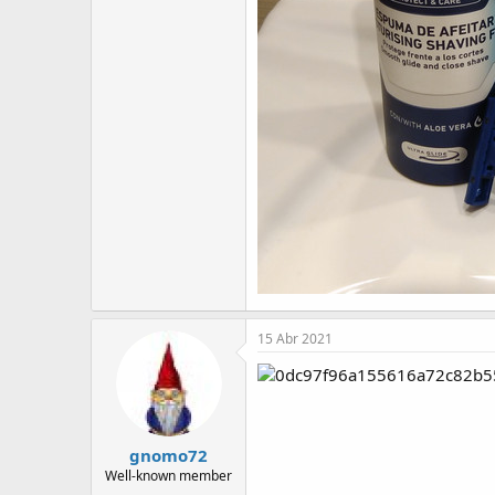
15 Abr 2021
gnomo72
Well-known member