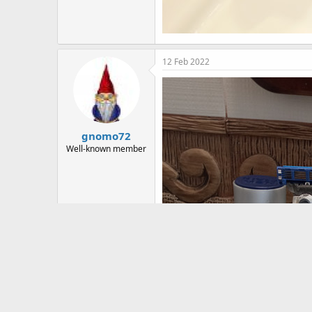
12 Feb 2022
gnomo72
Well-known member