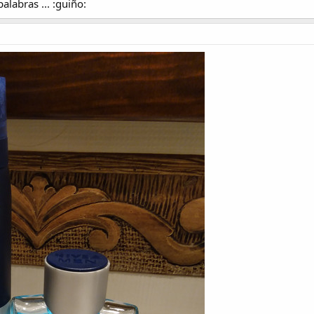
labras ... :guiño: