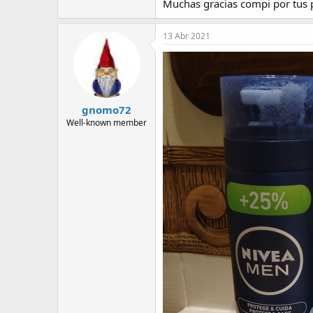
Muchas gracias compi por tus pa
13 Abr 2021
gnomo72
Well-known member