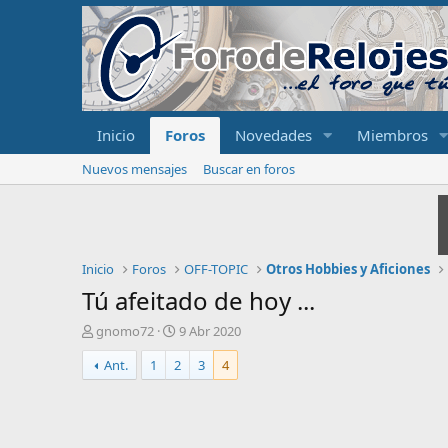
Inicio
Foros
Novedades
Miembros
Nuevos mensajes
Buscar en foros
Inicio
Foros
OFF-TOPIC
Otros Hobbies y Aficiones
Tú afeitado de hoy ...
I
F
gnomo72
9 Abr 2020
n
e
Ant.
1
2
3
4
i
c
c
h
i
a
a
d
d
e