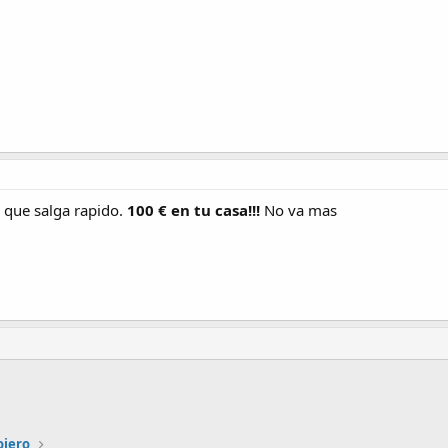
a que salga rapido.
100 € en tu casa!!!
No va mas
nlace
ojero