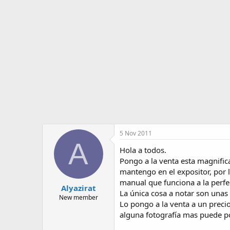
o
i
r
n
d
i
e
c
l
i
t
o
e
m
a
5 Nov 2011
A
Hola a todos.
Pongo a la venta esta magnific
mantengo en el expositor, por 
manual que funciona a la perfec
Alyazirat
La única cosa a notar son unas 
New member
Lo pongo a la venta a un precio
alguna fotografía mas puede p