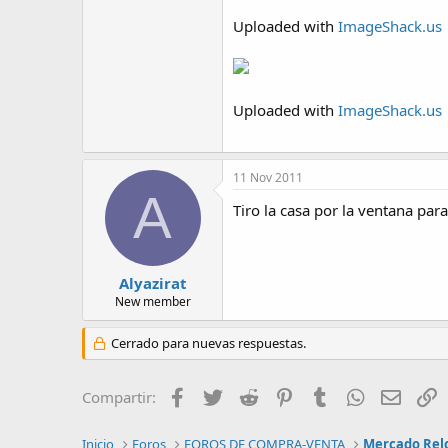
Uploaded with
ImageShack.us
Uploaded with
ImageShack.us
11 Nov 2011
A
Tiro la casa por la ventana par
Alyazirat
New member
Cerrado para nuevas respuestas.
Facebook
Twitter
Reddit
Pinterest
Tumblr
WhatsApp
Email
E
Compartir:
Inicio
Foros
FOROS DE COMPRA-VENTA
Mercado Rel