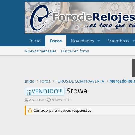
Inicio
Foros
Novedades
Miembros
Nuevos mensajes
Buscar en foros
Inicio
Foros
FOROS DE COMPRA-VENTA
Mercado Rel
Stowa
¡¡¡VENDIDO!!!
I
F
Alyazirat
5 Nov 2011
n
e
i
Cerrado para nuevas respuestas.
c
c
h
i
a
a
d
d
e