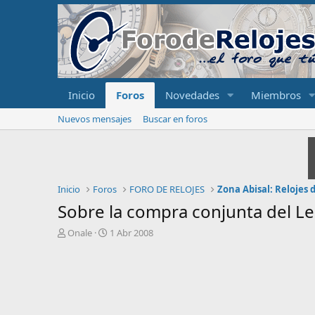
Inicio
Foros
Novedades
Miembros
Nuevos mensajes
Buscar en foros
Inicio
Foros
FORO DE RELOJES
Zona Abisal: Relojes
Sobre la compra conjunta del L
I
F
Onale
1 Abr 2008
n
e
i
c
c
h
i
a
a
d
d
e