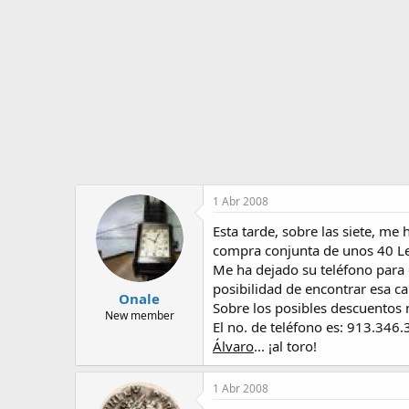
o
i
r
n
d
i
e
c
l
i
t
o
e
m
a
1 Abr 2008
Esta tarde, sobre las siete, me
compra conjunta de unos 40 Le
Me ha dejado su teléfono para q
posibilidad de encontrar esa ca
Onale
Sobre los posibles descuentos 
New member
El no. de teléfono es: 913.346
Álvaro
... ¡al toro!
1 Abr 2008