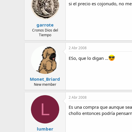
si el precio es cojonudo, no me
garrote
Cronos Dios del
Tiempo
2 Abr 2008
ESo, que lo digan ...
Monet_Briard
New member
2 Abr 2008
L
Es una compra que aunque sea 
chollo entonces podría pensar
lumber