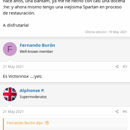
hace años, una Bantam, ya me he hecho con casi una docena
:he: y ahora mismo tengo una viejisima Spartan en proceso
de restauración.
A disfrutarla!
Última edición:
19 May 2021
Fernando Burón
F
Well-known member
21 May 2021
#5
Es Victorinox ...:yes:
Alphonse P.
Supermoderator,
21 May 2021
#6
Fernando Burón dijo: