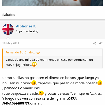
Saludos
Alphonse P.
Supermoderator,
18 May 2021
#2
Fernando Burón dijo:
....más de una mirada de reprimenda en casa por verme con un
nuevo "juguetito"..
Como si ellas no gastasen el dinero en bolsos (que luego ya
no usan nunca:no
, zapatos (que pasan de moda:nosena
, peinados y manicuras
(que pa'que...:sarcastic
y cosas de esas "de mujeres"...:kiss:
Y luego nos ven con esa cara de: :grrrrrr:
OTRA
NAVAJAAA!!!!????
:grrrrrr: