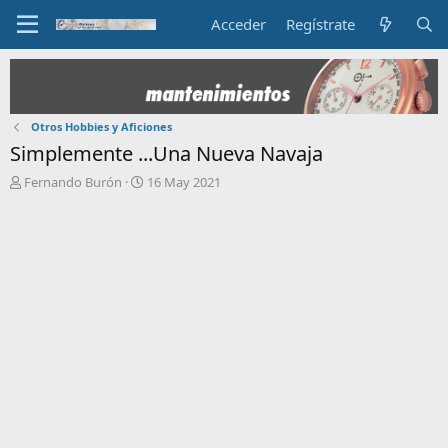
Acceder
Regístrate
Otros Hobbies y Aficiones
Simplemente ...Una Nueva Navaja
I
F
Fernando Burón
16 May 2021
n
e
i
c
c
h
i
a
a
d
d
e
o
i
r
n
d
i
e
c
l
i
t
o
e
m