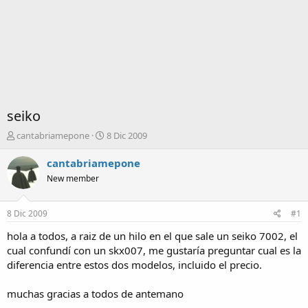
seiko
I
F
cantabriamepone
8 Dic 2009
n
e
i
c
cantabriamepone
c
h
New member
i
a
a
d
d
e
8 Dic 2009
#1
o
i
r
n
hola a todos, a raiz de un hilo en el que sale un seiko 7002, el
d
i
cual confundí con un skx007, me gustaría preguntar cual es la
e
c
diferencia entre estos dos modelos, incluido el precio.
l
i
t
o
muchas gracias a todos de antemano
e
m