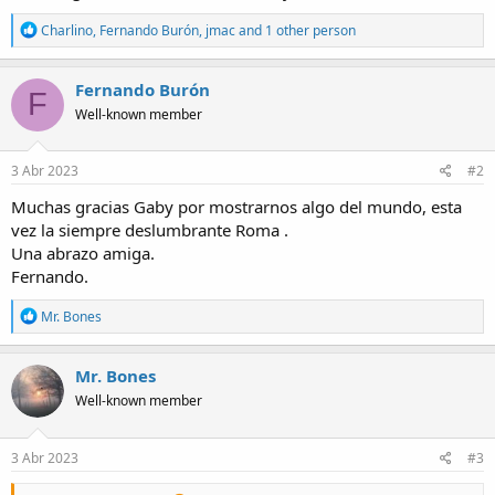
R
Charlino
,
Fernando Burón
,
jmac
and 1 other person
e
a
c
Fernando Burón
F
t
Well-known member
i
o
n
s
3 Abr 2023
#2
:
Muchas gracias Gaby por mostrarnos algo del mundo, esta
vez la siempre deslumbrante Roma .
Una abrazo amiga.
Fernando.
R
Mr. Bones
e
a
c
Mr. Bones
t
Well-known member
i
o
n
s
3 Abr 2023
#3
: