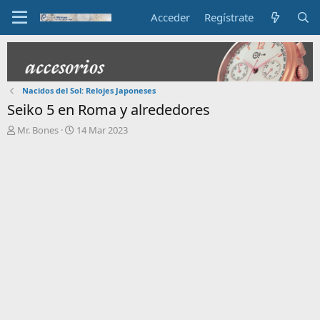
Acceder
Regístrate
Nacidos del Sol: Relojes Japoneses
Seiko 5 en Roma y alrededores
I
F
Mr. Bones
14 Mar 2023
n
e
i
c
c
h
i
a
a
d
d
e
o
i
r
n
d
i
e
c
l
i
t
o
e
m