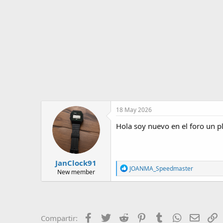
o
i
r
n
d
i
e
c
l
i
t
o
e
m
a
18 May 2026
Hola soy nuevo en el foro un p
JanClock91
R
JOANMA_Speedmaster
New member
e
a
c
t
i
o
Facebook
Twitter
Reddit
Pinterest
Tumblr
WhatsApp
Email
E
Compartir: