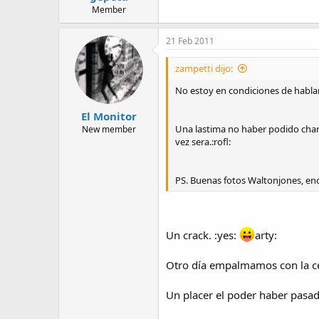
Member
21 Feb 2011
zampetti dijo:
No estoy en condiciones de hablar 
El Monitor
Una lastima no haber podido charl
New member
vez sera.:rofl:
PS. Buenas fotos Waltonjones, en
Un crack. :yes:
arty:
Otro día empalmamos con la cen
Un placer el poder haber pasa