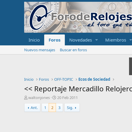
Inicio
Foros
Novedades
Miembros
Nuevos mensajes
Buscar en foros
Inicio
Foros
OFF-TOPIC
Ecos de Sociedad
<< Reportaje Mercadillo Relojer
I
F
waltonjones
20 Feb 2011
n
e
Ant.
1
2
3
Sig.
i
c
c
h
i
a
a
d
d
e