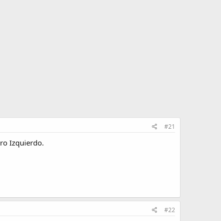
#21
ro Izquierdo.
#22