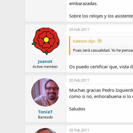
embarazadas.
Sobre los relojes y los asistent
20 Feb 2011
Kalessin dijo:
Pues será casualidad. Yo he pens
Joanot
Os puedo certificar que, vista 
Active member
20 Feb 2011
Muchas gracias Pedro Izquierdo,
como si no, enhorabuena si lo e
Saludos
TonieT
Baneado
20 Feb 2011