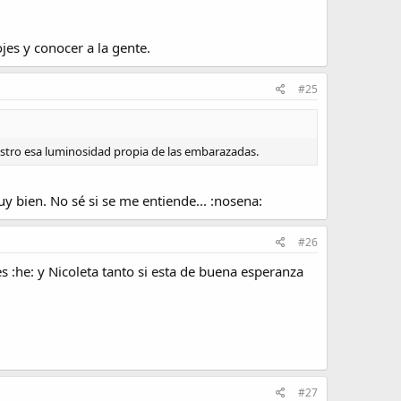
ojes y conocer a la gente.
#25
stro esa luminosidad propia de las embarazadas.
y bien. No sé si se me entiende... :nosena:
#26
s :he: y Nicoleta tanto si esta de buena esperanza
#27