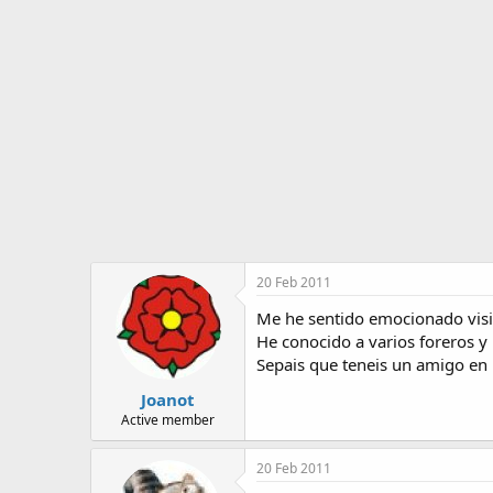
o
i
r
n
d
i
e
c
l
i
t
o
e
m
a
20 Feb 2011
Me he sentido emocionado visit
He conocido a varios foreros 
Sepais que teneis un amigo en 
Joanot
Active member
20 Feb 2011