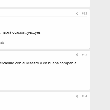
#32
habrá ocasión.:yes::yes:
at:
#33
ercadillo con el Maesro y en buena compañia.
#34