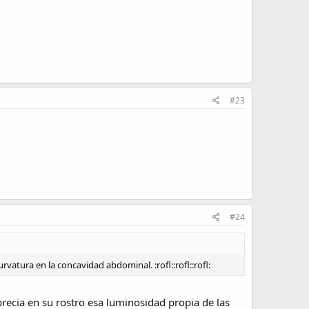
#23
#24
atura en la concavidad abdominal. :rofl::rofl::rofl:
ecia en su rostro esa luminosidad propia de las