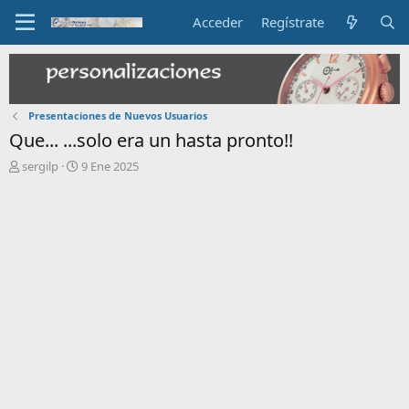
Acceder
Regístrate
Presentaciones de Nuevos Usuarios
Que... ...solo era un hasta pronto!!
I
F
sergilp
9 Ene 2025
n
e
i
c
c
h
i
a
a
d
d
e
o
i
r
n
d
i
e
c
l
i
t
o
e
m