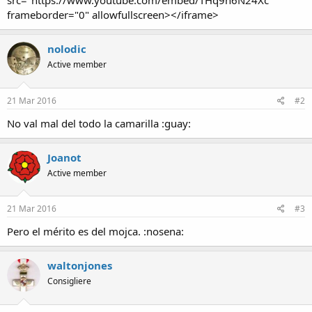
src="https://www.youtube.com/embed/THq9h6N24Xc"
a
frameborder="0" allowfullscreen></iframe>
nolodic
Active member
21 Mar 2016
#2
No val mal del todo la camarilla :guay:
Joanot
Active member
21 Mar 2016
#3
Pero el mérito es del mojca. :nosena:
waltonjones
Consigliere