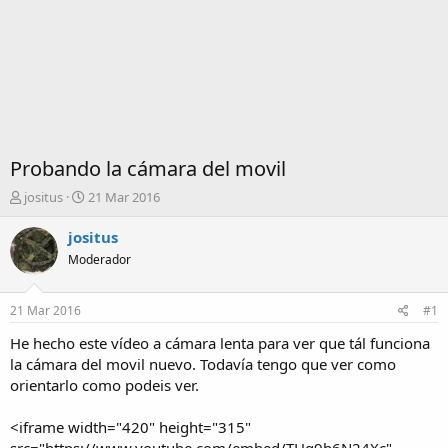
Probando la cámara del movil
I
F
jositus
21 Mar 2016
n
e
i
c
jositus
c
h
Moderador
i
a
a
d
d
e
21 Mar 2016
#1
o
i
r
n
He hecho este vídeo a cámara lenta para ver que tál funciona
d
i
la cámara del movil nuevo. Todavía tengo que ver como
e
c
orientarlo como podeis ver.
l
i
t
o
<iframe width="420" height="315"
e
m