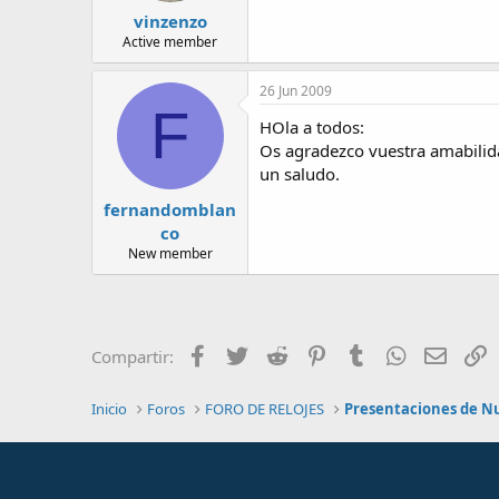
vinzenzo
Active member
26 Jun 2009
F
HOla a todos:
Os agradezco vuestra amabilida
un saludo.
fernandomblan
co
New member
Facebook
Twitter
Reddit
Pinterest
Tumblr
WhatsApp
Email
E
Compartir:
Inicio
Foros
FORO DE RELOJES
Presentaciones de N