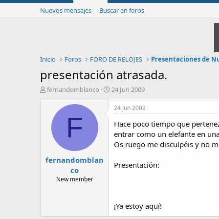
Nuevos mensajes
Buscar en foros
Inicio
Foros
FORO DE RELOJES
Presentaciones de N
presentación atrasada.
I
F
fernandomblanco
24 Jun 2009
n
e
i
c
24 Jun 2009
c
h
F
Hace poco tiempo que pertenezc
i
a
a
d
entrar como un elefante en una
d
e
Os ruego me disculpéis y no me
o
i
fernandomblan
r
n
Presentación:
d
i
co
e
c
New member
l
i
t
o
e
¡Ya estoy aquí!
m