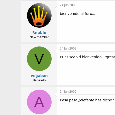
a
24 Jun 2009
bienvenido al foro...
Rnublo
New member
24 Jun 2009
V
Pues sea Vd bienvenido...:great
vegaban
Baneado
24 Jun 2009
A
Pasa pasa.¿elefante has 