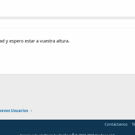
d y espero estar a vuestra altura.
nlace
uevos Usuarios
Contáctanos
T
®