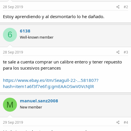
28 Sep 2019
#2
Estoy aprendiendo y al desmontarlo lo he dañado.
6138
6
Well-known member
28 Sep 2019
#3
te sale a cuenta comprar un calibre entero y tener repuesto
para los sucesivos percances
https://www.ebay.es/itm/Seagull-22-...581807?
hash=item1a6f3f7e6f:g:gmEAAOSwV0VcNJlR
manuel.sanz2008
M
New member
29 Sep 2019
#4