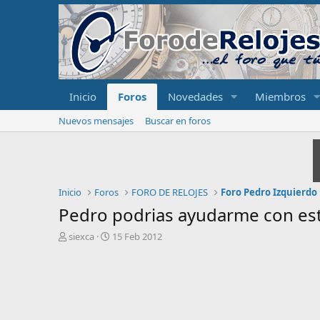
Inicio
Foros
Novedades
Miembros
Nuevos mensajes
Buscar en foros
Inicio
Foros
FORO DE RELOJES
Foro Pedro Izquierdo
Pedro podrias ayudarme con est
I
F
siexca
15 Feb 2012
n
e
i
c
c
h
i
a
a
d
d
e