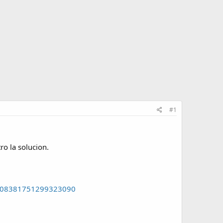
#1
o la solucion.
708381751299323090