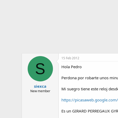
o
i
r
n
d
i
e
c
l
i
t
o
e
m
a
15 Feb 2012
S
Hola Pedro
Perdona por robarte unos minut
siexca
Mi suegro tiene este reloj desd
New member
https://picasaweb.google.
Es un GIRARD PERREGAUX GYRO