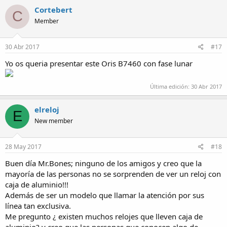
Cortebert
C
Member
30 Abr 2017
#17
Yo os queria presentar este Oris B7460 con fase lunar
Última edición:
30 Abr 2017
elreloj
E
New member
28 May 2017
#18
Buen día Mr.Bones; ninguno de los amigos y creo que la
mayoría de las personas no se sorprenden de ver un reloj con
caja de aluminio!!!
Además de ser un modelo que llamar la atención por sus
línea tan exclusiva.
Me pregunto ¿ existen muchos relojes que lleven caja de