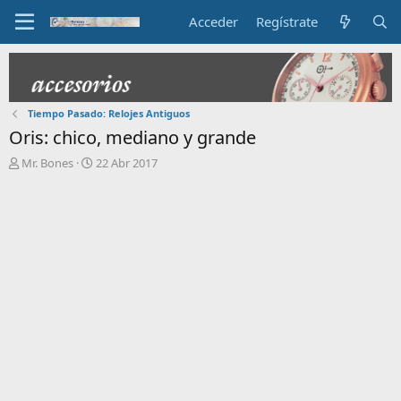
Acceder
Regístrate
Tiempo Pasado: Relojes Antiguos
Oris: chico, mediano y grande
I
F
Mr. Bones
22 Abr 2017
n
e
i
c
c
h
i
a
a
d
d
e
o
i
r
n
d
i
e
c
l
i
t
o
e
m