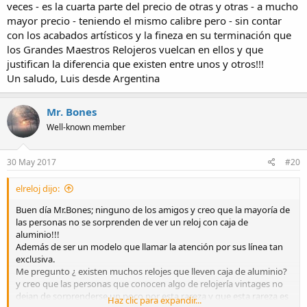
veces - es la cuarta parte del precio de otras y otras - a mucho
mayor precio - teniendo el mismo calibre pero - sin contar
con los acabados artísticos y la fineza en su terminación que
los Grandes Maestros Relojeros vuelcan en ellos y que
justifican la diferencia que existen entre unos y otros!!!
Un saludo, Luis desde Argentina
Mr. Bones
Well-known member
30 May 2017
#20
elreloj dijo:
Buen día Mr.Bones; ninguno de los amigos y creo que la mayoría de
las personas no se sorprenden de ver un reloj con caja de
aluminio!!!
Además de ser un modelo que llamar la atención por sus línea tan
exclusiva.
Me pregunto ¿ existen muchos relojes que lleven caja de aluminio?
y creo que las personas que conocen algo de relojería vintages no
dejan de sorprenderse un poco por esta rareza y que esta rareza es
Haz clic para expandir...