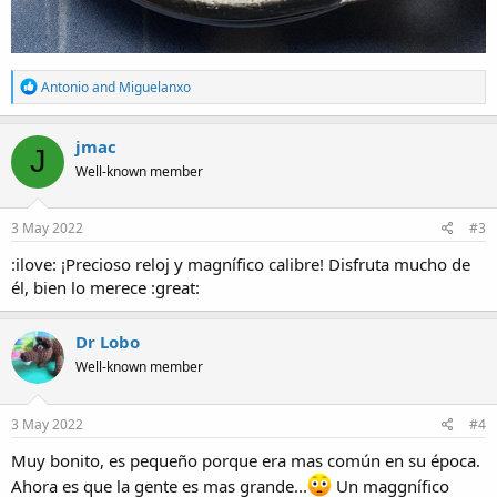
R
Antonio
and
Miguelanxo
e
a
c
jmac
J
t
Well-known member
i
o
n
s
3 May 2022
#3
:
:ilove: ¡Precioso reloj y magnífico calibre! Disfruta mucho de
él, bien lo merece :great:
Dr Lobo
Well-known member
3 May 2022
#4
Muy bonito, es pequeño porque era mas común en su época.
Ahora es que la gente es mas grande...
Un maggnífico