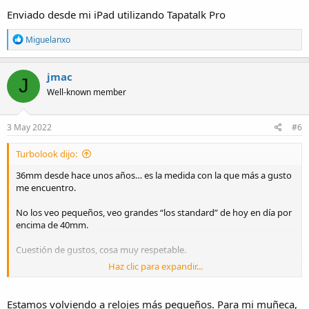
Enviado desde mi iPad utilizando Tapatalk Pro
R
Miguelanxo
e
a
c
jmac
J
t
Well-known member
i
o
n
s
3 May 2022
#6
:
Turbolook dijo:
36mm desde hace unos años… es la medida con la que más a gusto
me encuentro.
No los veo pequeños, veo grandes “los standard” de hoy en día por
encima de 40mm.
Cuestión de gustos, cosa muy respetable.
Haz clic para expandir...
Enviado desde mi iPad utilizando Tapatalk Pro
Estamos volviendo a relojes más pequeños. Para mi muñeca,