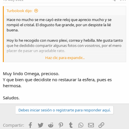
Turbolook dijo:
Hace no mucho se me cayó este reloj que aprecio mucho y se
rompió el cristal. El disgusto fue grande, por un despiste la lié
buena.
Hoy lo he recogido con nuevo plexi, correa y hebilla. Me gusta tanto
que he dedidido compartir algunas fotos con vosotros, por el mero
placer de pasar un agradable rato.
Haz clic para expandir...
Es un reloj de 36 mm, por el numero de serie del calibre 266 creo
que se corresponde con el año 1954, y me adelanta unos 18-20
segundos día ( no me preocupa). Como hay que dar cuerda todos
Muy lindo Omega, precioso.
los días, aprovecho y lo pongo en hora.
Y que bien que decidiste no restaurar la esfera, pues es
hermosa.
Tiene las asas perforadas, detalle que me parece absolutamente
maravilloso.
Saludos.
La esfera no ha sido restaurada y tiene una zona oscura debajo de
la a de Omega). Las agujas están rayadas de alguna extracción poco
Debes iniciar sesión o registrarte para responder aquí.
cuidadosa (se ve solo con lupa).
Bueno… paso a las fotos, saludos a todos.
Facebook
Twitter
Reddit
Pinterest
Tumblr
WhatsApp
Email
Enlace
Compartir: