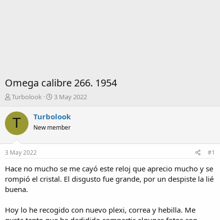
Omega calibre 266. 1954
I
F
Turbolook
3 May 2022
n
e
i
c
Turbolook
T
c
h
New member
i
a
a
d
d
e
3 May 2022
#1
o
i
r
n
Hace no mucho se me cayó este reloj que aprecio mucho y se
d
i
rompió el cristal. El disgusto fue grande, por un despiste la lié
e
c
buena.
l
i
t
o
Hoy lo he recogido con nuevo plexi, correa y hebilla. Me
e
m