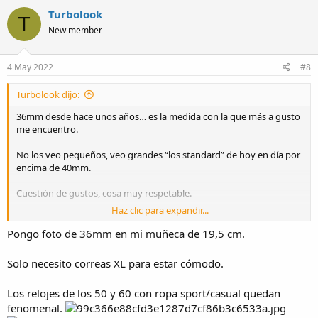
c
Turbolook
T
t
New member
i
o
n
s
4 May 2022
#8
:
Turbolook dijo:
36mm desde hace unos años… es la medida con la que más a gusto
me encuentro.
No los veo pequeños, veo grandes “los standard” de hoy en día por
encima de 40mm.
Cuestión de gustos, cosa muy respetable.
Haz clic para expandir...
Enviado desde mi iPad utilizando Tapatalk Pro
Pongo foto de 36mm en mi muñeca de 19,5 cm.
Solo necesito correas XL para estar cómodo.
Los relojes de los 50 y 60 con ropa sport/casual quedan
fenomenal.