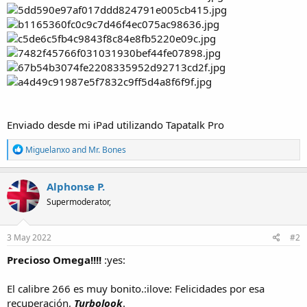
Enviado desde mi iPad utilizando Tapatalk Pro
R
Miguelanxo
and
Mr. Bones
e
a
c
Alphonse P.
t
Supermoderator,
i
o
n
s
3 May 2022
#2
:
Precioso Omega!!!!
:yes:
El calibre 266 es muy bonito.:ilove: Felicidades por esa
recuperación,
Turbolook
.