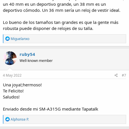
un 40 mm es un deportivo grande, un 38 mm es un
deportivo cómodo. Un 36 mm sería un reloj de vestir ideal.
Lo bueno de los tamaños tan grandes es que la gente más
robusta puede disponer de relojes de su talla.
R
Miguelanxo
e
a
c
ruby54
t
Well-known member
i
o
n
s
4 May 2022
#7
:
Una joya!;hermoso!
Te Felicito!
Saludos!
Enviado desde mi SM-A315G mediante Tapatalk
R
Alphonse P.
e
a