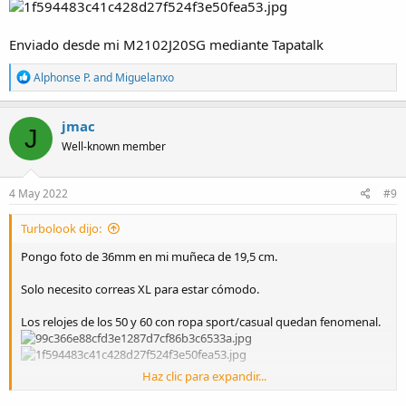
Enviado desde mi M2102J20SG mediante Tapatalk
R
Alphonse P.
and
Miguelanxo
e
a
c
jmac
J
t
Well-known member
i
o
n
s
4 May 2022
#9
:
Turbolook dijo:
Pongo foto de 36mm en mi muñeca de 19,5 cm.
Solo necesito correas XL para estar cómodo.
Los relojes de los 50 y 60 con ropa sport/casual quedan fenomenal.
Haz clic para expandir...
Enviado desde mi M2102J20SG mediante Tapatalk