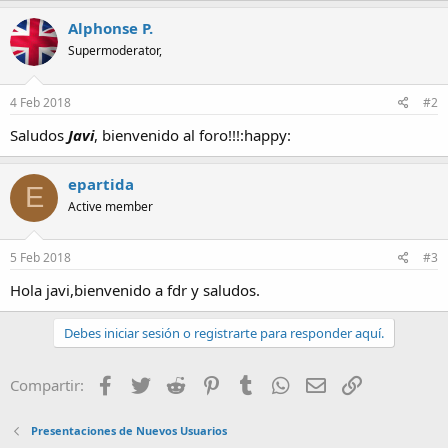
a
Alphonse P.
Supermoderator,
4 Feb 2018
#2
Saludos
Javi
, bienvenido al foro!!!:happy:
epartida
E
Active member
5 Feb 2018
#3
Hola javi,bienvenido a fdr y saludos.
Debes iniciar sesión o registrarte para responder aquí.
Facebook
Twitter
Reddit
Pinterest
Tumblr
WhatsApp
Email
Enlace
Compartir:
Presentaciones de Nuevos Usuarios