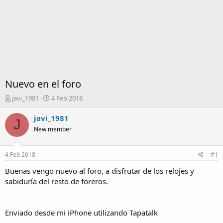
Nuevo en el foro
I
F
javi_1981
4 Feb 2018
n
e
i
c
javi_1981
J
c
h
New member
i
a
a
d
d
e
4 Feb 2018
#1
o
i
r
n
Buenas vengo nuevo al foro, a disfrutar de los relojes y
d
i
sabiduría del resto de foreros.
e
c
l
i
t
o
Enviado desde mi iPhone utilizando Tapatalk
e
m