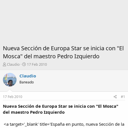
Nueva Sección de Europa Star se inicia con "El
Mosca" del maestro Pedro Izquierdo
I
F
Claudio
17 Feb 2010
n
e
i
c
Claudio
c
h
Baneado
i
a
a
d
d
e
17 Feb 2010
#1
o
i
r
n
Nueva Sección de Europa Star se inicia con "El Mosca"
d
i
del maestro Pedro Izquierdo
e
c
l
i
<a target='_blank' title='España en punto, nueva Sección de la
t
o