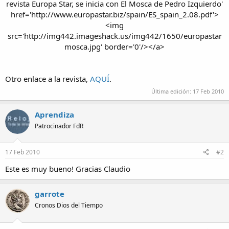
revista Europa Star, se inicia con El Mosca de Pedro Izquierdo'
e
href='http://www.europastar.biz/spain/ES_spain_2.08.pdf'>
m
a
<img
src='http://img442.imageshack.us/img442/1650/europastar
mosca.jpg' border='0'/></a>​
Otro enlace a la revista,
AQUÍ
.
Última edición:
17 Feb 2010
Aprendiza
Patrocinador FdR
17 Feb 2010
#2
Este es muy bueno! Gracias Claudio
garrote
Cronos Dios del Tiempo