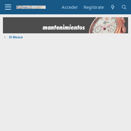
Acceder
Regístrate
El Mosca