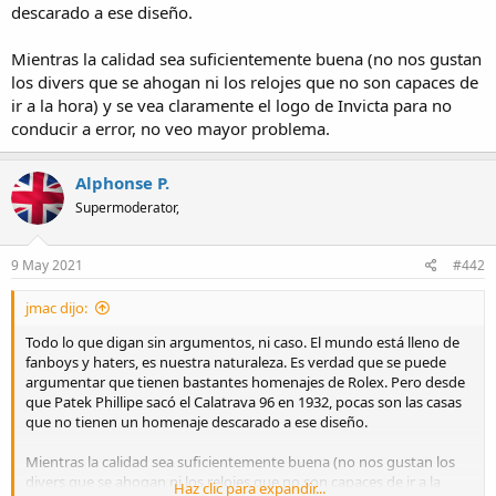
descarado a ese diseño.
Mientras la calidad sea suficientemente buena (no nos gustan
los divers que se ahogan ni los relojes que no son capaces de
ir a la hora) y se vea claramente el logo de Invicta para no
conducir a error, no veo mayor problema.
Alphonse P.
Supermoderator,
9 May 2021
#442
jmac dijo:
Todo lo que digan sin argumentos, ni caso. El mundo está lleno de
fanboys y haters, es nuestra naturaleza. Es verdad que se puede
argumentar que tienen bastantes homenajes de Rolex. Pero desde
que Patek Phillipe sacó el Calatrava 96 en 1932, pocas son las casas
que no tienen un homenaje descarado a ese diseño.
Mientras la calidad sea suficientemente buena (no nos gustan los
divers que se ahogan ni los relojes que no son capaces de ir a la
Haz clic para expandir...