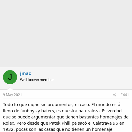
a
jmac
J
Well-known member
9 May 2021
#441
Todo lo que digan sin argumentos, ni caso. El mundo está
lleno de fanboys y haters, es nuestra naturaleza. Es verdad
que se puede argumentar que tienen bastantes homenajes de
Rolex. Pero desde que Patek Phillipe sacó el Calatrava 96 en
1932, pocas son las casas que no tienen un homenaje