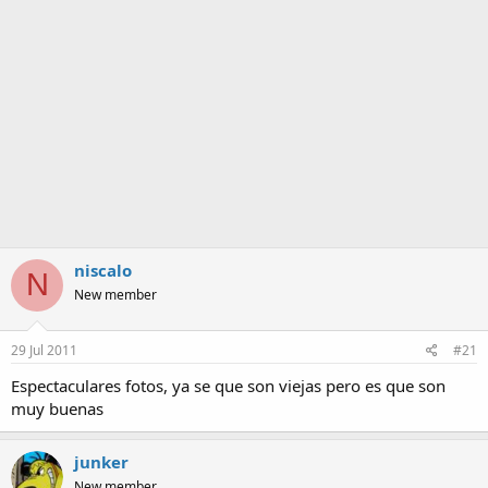
a
niscalo
N
New member
29 Jul 2011
#21
Espectaculares fotos, ya se que son viejas pero es que son
muy buenas
junker
New member