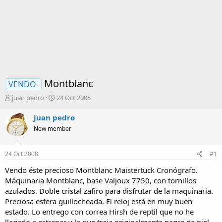
Montblanc
VENDO-
I
F
juan pedro
24 Oct 2008
n
e
i
c
juan pedro
c
h
New member
i
a
a
d
d
e
24 Oct 2008
#1
o
i
r
n
Vendo éste precioso Montblanc Maistertuck Cronógrafo.
d
i
Máquinaria Montblanc, base Valjoux 7750, con tornillos
e
c
azulados. Doble cristal zafiro para disfrutar de la maquinaria.
l
i
Preciosa esfera guillocheada. El reloj está en muy buen
t
o
estado. Lo entrego con correa Hirsh de reptil que no he
e
m