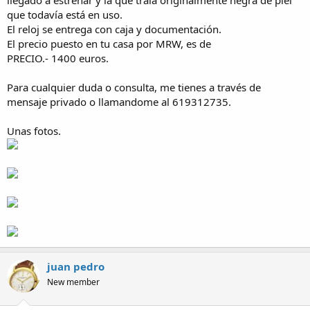
llegado a estrenar y la que traia originalmente negra de piel
a
que todavía está en uso.
El reloj se entrega con caja y documentación.
El precio puesto en tu casa por MRW, es de
PRECIO.- 1400 euros.
Para cualquier duda o consulta, me tienes a través de
mensaje privado o llamandome al 619312735.
Unas fotos.
juan pedro
New member