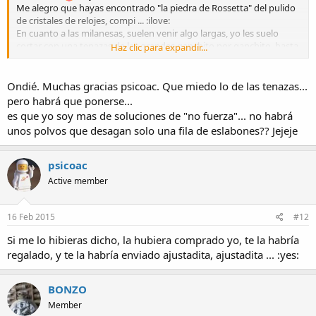
Me alegro que hayas encontrado "la piedra de Rossetta" del pulido
de cristales de relojes, compi ... :ilove:
En cuanto a las milanesas, suelen venir algo largas, yo les suelo
cortar con una tenazas de las grandes ganchito por ganchito, hasta
Haz clic para expandir...
completar dos filas ...
Vas cortando un ganchito y lo sacas con duidado, le das un corte al
de al lado y lo sacas y así ... es pesado y laborioso, porque están
Ondié. Muchas gracias psicoac. Que miedo lo de las tenazas...
duros de coj ... pero con paciencia salen. Tienes, como digo que
pero habrá que ponerse...
coger unas tenazas grandes, que manden fuerza, yo uso unas
es que yo soy mas de soluciones de "no fuerza"... no habrá
similares a esta ...
unos polvos que desagan solo una fila de eslabones?? Jejeje
psicoac
Active member
16 Feb 2015
#12
Si me lo hibieras dicho, la hubiera comprado yo, te la habría
regalado, y te la habría enviado ajustadita, ajustadita ... :yes:
BONZO
Member