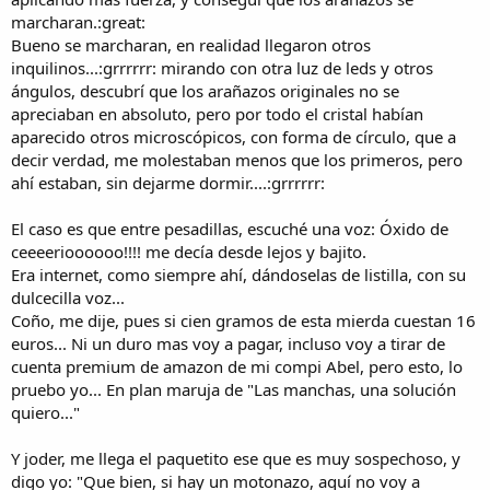
marcharan.:great:
Bueno se marcharan, en realidad llegaron otros
inquilinos...:grrrrrr: mirando con otra luz de leds y otros
ángulos, descubrí que los arañazos originales no se
apreciaban en absoluto, pero por todo el cristal habían
aparecido otros microscópicos, con forma de círculo, que a
decir verdad, me molestaban menos que los primeros, pero
ahí estaban, sin dejarme dormir....:grrrrrr:
El caso es que entre pesadillas, escuché una voz: Óxido de
ceeeerioooooo!!!! me decía desde lejos y bajito.
Era internet, como siempre ahí, dándoselas de listilla, con su
dulcecilla voz...
Coño, me dije, pues si cien gramos de esta mierda cuestan 16
euros... Ni un duro mas voy a pagar, incluso voy a tirar de
cuenta premium de amazon de mi compi Abel, pero esto, lo
pruebo yo... En plan maruja de "Las manchas, una solución
quiero..."
Y joder, me llega el paquetito ese que es muy sospechoso, y
digo yo: "Que bien, si hay un motonazo, aquí no voy a