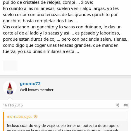
pulido de cristales de relojes, compi ... :ilove:
En cuanto a las milanesas, suelen venir algo largas, yo les
suelo cortar con una tenazas de las grandes ganchito por
ganchito, hasta completar dos filas ...
Vas cortando un ganchito y lo sacas con duidado, le das un
corte al de al lado y lo sacas y así ... es pesado y laborioso,
porque están duros de coj ... pero con paciencia salen. Tienes,
como digo que coger unas tenazas grandes, que manden
fuerza, yo uso unas similares a esta ...
gnomo72
Well-known member
16 Feb 2015
#8
mornabis dijo:
Incluso cuando voy de viaje, suelo tener un botecito de xerapol o
polywatch en la maleta por si el tema se pone chungo... :neutral: