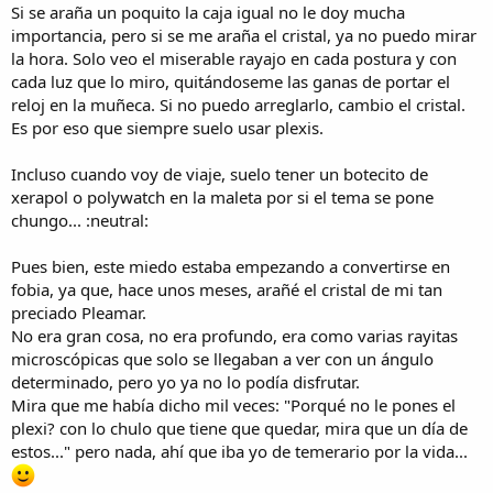
Si se araña un poquito la caja igual no le doy mucha
importancia, pero si se me araña el cristal, ya no puedo mirar
la hora. Solo veo el miserable rayajo en cada postura y con
cada luz que lo miro, quitándoseme las ganas de portar el
reloj en la muñeca. Si no puedo arreglarlo, cambio el cristal.
Es por eso que siempre suelo usar plexis.
Incluso cuando voy de viaje, suelo tener un botecito de
xerapol o polywatch en la maleta por si el tema se pone
chungo... :neutral:
Pues bien, este miedo estaba empezando a convertirse en
fobia, ya que, hace unos meses, arañé el cristal de mi tan
preciado Pleamar.
No era gran cosa, no era profundo, era como varias rayitas
microscópicas que solo se llegaban a ver con un ángulo
determinado, pero yo ya no lo podía disfrutar.
Mira que me había dicho mil veces: "Porqué no le pones el
plexi? con lo chulo que tiene que quedar, mira que un día de
estos..." pero nada, ahí que iba yo de temerario por la vida...