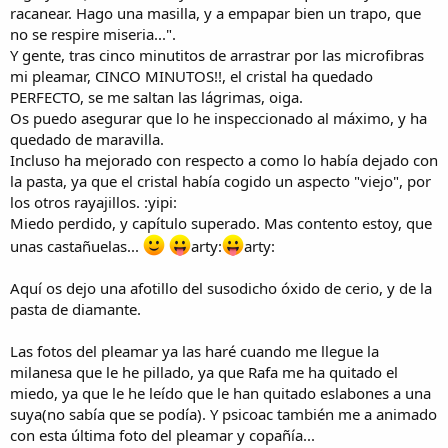
racanear. Hago una masilla, y a empapar bien un trapo, que
no se respire miseria...".
Y gente, tras cinco minutitos de arrastrar por las microfibras
mi pleamar, CINCO MINUTOS!!, el cristal ha quedado
PERFECTO, se me saltan las lágrimas, oiga.
Os puedo asegurar que lo he inspeccionado al máximo, y ha
quedado de maravilla.
Incluso ha mejorado con respecto a como lo había dejado con
la pasta, ya que el cristal había cogido un aspecto "viejo", por
los otros rayajillos. :yipi:
Miedo perdido, y capítulo superado. Mas contento estoy, que
unas castañuelas...
arty:
arty:
Aquí os dejo una afotillo del susodicho óxido de cerio, y de la
pasta de diamante.
Las fotos del pleamar ya las haré cuando me llegue la
milanesa que le he pillado, ya que Rafa me ha quitado el
miedo, ya que le he leído que le han quitado eslabones a una
suya(no sabía que se podía). Y psicoac también me a animado
con esta última foto del pleamar y copañía...