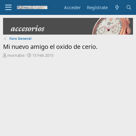
Acceder
Regístrate
Foro General
Mi nuevo amigo el oxido de cerio.
I
F
mornabis
15 Feb 2015
n
e
i
c
c
h
i
a
a
d
d
e
o
i
r
n
d
i
e
c
l
i
t
o
e
m