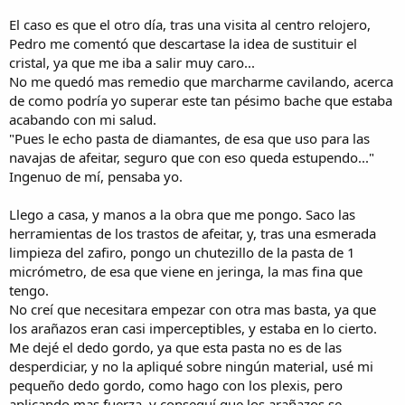
El caso es que el otro día, tras una visita al centro relojero,
Pedro me comentó que descartase la idea de sustituir el
cristal, ya que me iba a salir muy caro...
No me quedó mas remedio que marcharme cavilando, acerca
de como podría yo superar este tan pésimo bache que estaba
acabando con mi salud.
"Pues le echo pasta de diamantes, de esa que uso para las
navajas de afeitar, seguro que con eso queda estupendo..."
Ingenuo de mí, pensaba yo.
Llego a casa, y manos a la obra que me pongo. Saco las
herramientas de los trastos de afeitar, y, tras una esmerada
limpieza del zafiro, pongo un chutezillo de la pasta de 1
micrómetro, de esa que viene en jeringa, la mas fina que
tengo.
No creí que necesitara empezar con otra mas basta, ya que
los arañazos eran casi imperceptibles, y estaba en lo cierto.
Me dejé el dedo gordo, ya que esta pasta no es de las
desperdiciar, y no la apliqué sobre ningún material, usé mi
pequeño dedo gordo, como hago con los plexis, pero
aplicando mas fuerza, y conseguí que los arañazos se