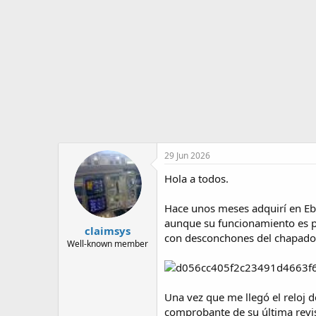
o
i
r
n
d
i
e
c
l
i
t
o
e
m
a
29 Jun 2026
Hola a todos.
Hace unos meses adquirí en Eba
aunque su funcionamiento es pe
claimsys
con desconchones del chapado e
Well-known member
Una vez que me llegó el reloj d
comprobante de su última revis