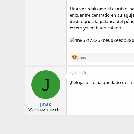
Una vez realizado el cambio, se
encuentre centrado en su agujer
desbloquea la palanca del pén
esfera ya en buen estado.
R
jmac
e
a
c
4 Jul 2026
t
J
i
¡Relojazo! Te ha quedado de im
o
n
s
:
jmac
Well-known member