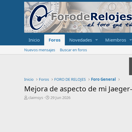
Inicio
Foros
Novedades
Miembros
Nuevos mensajes
Buscar en foros
Inicio
Foros
FORO DE RELOJES
Foro General
Mejora de aspecto de mi Jaeger-
I
F
claimsys
29 Jun 2026
n
e
i
c
c
h
i
a
a
d
d
e