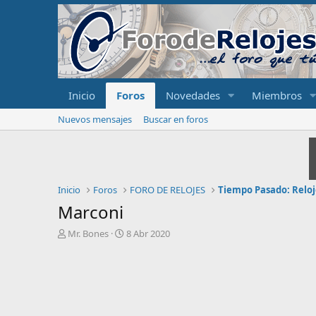
Inicio
Foros
Novedades
Miembros
Nuevos mensajes
Buscar en foros
Inicio
Foros
FORO DE RELOJES
Tiempo Pasado: Reloj
Marconi
I
F
Mr. Bones
8 Abr 2020
n
e
i
c
c
h
i
a
a
d
d
e