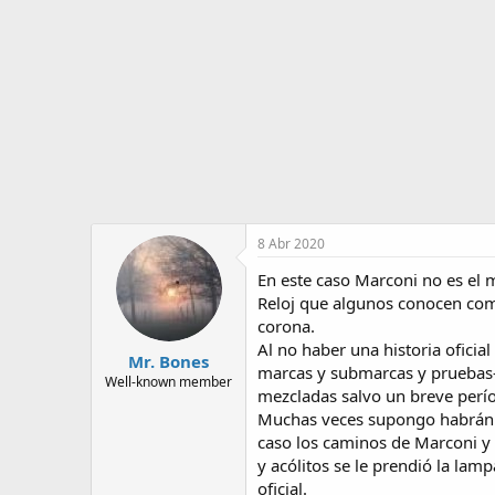
o
i
r
n
d
i
e
c
l
i
t
o
e
m
a
8 Abr 2020
En este caso Marconi no es el m
Reloj que algunos conocen como
corona.
Al no haber una historia oficia
Mr. Bones
marcas y submarcas y pruebas-e
Well-known member
mezcladas salvo un breve perío
Muchas veces supongo habrán le
caso los caminos de Marconi y R
y acólitos se le prendió la lamp
oficial.