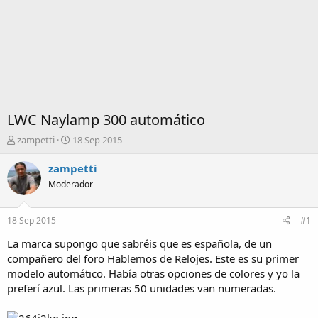
LWC Naylamp 300 automático
I
F
zampetti
18 Sep 2015
n
e
i
c
zampetti
c
h
Moderador
i
a
a
d
d
e
18 Sep 2015
#1
o
i
r
n
La marca supongo que sabréis que es española, de un
d
i
compañero del foro Hablemos de Relojes. Este es su primer
e
c
modelo automático. Había otras opciones de colores y yo la
l
i
preferí azul. Las primeras 50 unidades van numeradas.
t
o
e
m