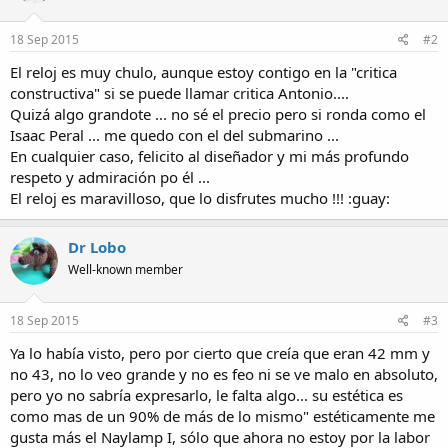
18 Sep 2015
#2
El reloj es muy chulo, aunque estoy contigo en la "critica
constructiva" si se puede llamar critica Antonio....
Quizá algo grandote ... no sé el precio pero si ronda como el
Isaac Peral ... me quedo con el del submarino ...
En cualquier caso, felicito al diseñador y mi más profundo
respeto y admiración po él ...
El reloj es maravilloso, que lo disfrutes mucho !!! :guay:
Dr Lobo
Well-known member
18 Sep 2015
#3
Ya lo había visto, pero por cierto que creía que eran 42 mm y
no 43, no lo veo grande y no es feo ni se ve malo en absoluto,
pero yo no sabría expresarlo, le falta algo... su estética es
como mas de un 90% de más de lo mismo" estéticamente me
gusta más el Naylamp I, sólo que ahora no estoy por la labor