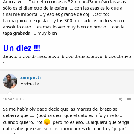
Amo a ve ... Diámetro con asas 52mm x 43mm (sin las asas
sólo es el diametro de la esfera) ... con las asas es lo que al
final me importa ... y eso es grande de coj ... :scrito:
La maquina me gusta ... y los 300 mortadelos no lo veo en
absoluto caro ... es más lo veo muy bien de precio ... con la
tapa grabada .... muy bien
Un diez !!!
:bravo::bravo::bravo::bravo::bravo::bravo::bravo::bravo::bravo
:
zampetti
Moderador
18 Sep 2015
#8
Se me había olvidado decir, que las marcas del brazo se
deben a que ......(podría decir que el gato es mío y me lo ...
cuando quiero. :rofl
, pero no es eso. Cualquiera que tenga
gato sabe que esos son los pormenores de tenerlo y "jugar"