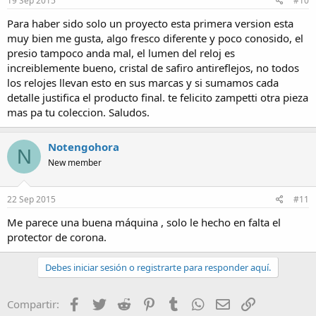
19 Sep 2015
#10
Para haber sido solo un proyecto esta primera version esta
muy bien me gusta, algo fresco diferente y poco conosido, el
presio tampoco anda mal, el lumen del reloj es
increiblemente bueno, cristal de safiro antireflejos, no todos
los relojes llevan esto en sus marcas y si sumamos cada
detalle justifica el producto final. te felicito zampetti otra pieza
mas pa tu coleccion. Saludos.
Notengohora
N
New member
22 Sep 2015
#11
Me parece una buena máquina , solo le hecho en falta el
protector de corona.
Debes iniciar sesión o registrarte para responder aquí.
Facebook
Twitter
Reddit
Pinterest
Tumblr
WhatsApp
Email
Enlace
Compartir: