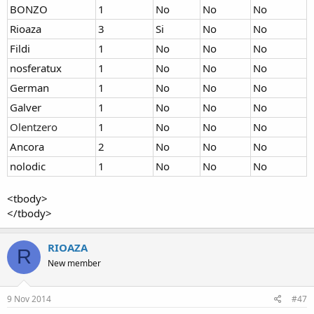
BONZO
1
No
No
No
Rioaza
3
Si
No
No
Fildi
1
No
No
No
nosferatux
1
No
No
No
German
1
No
No
No
Galver
1
No
No
No
Olentzero
1
No
No
No
Ancora
2
No
No
No
nolodic
1
No
No
No
<tbody>
</tbody>
RIOAZA
R
New member
9 Nov 2014
#47