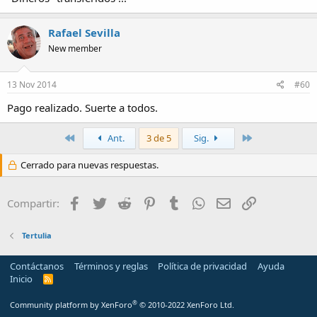
Rafael Sevilla
New member
13 Nov 2014
#60
Pago realizado. Suerte a todos.
Primero
Último
Ant.
3 de 5
Sig.
Cerrado para nuevas respuestas.
Facebook
Twitter
Reddit
Pinterest
Tumblr
WhatsApp
Email
Enlace
Compartir:
Tertulia
Contáctanos
Términos y reglas
Política de privacidad
Ayuda
Inicio
R
S
S
®
Community platform by XenForo
© 2010-2022 XenForo Ltd.