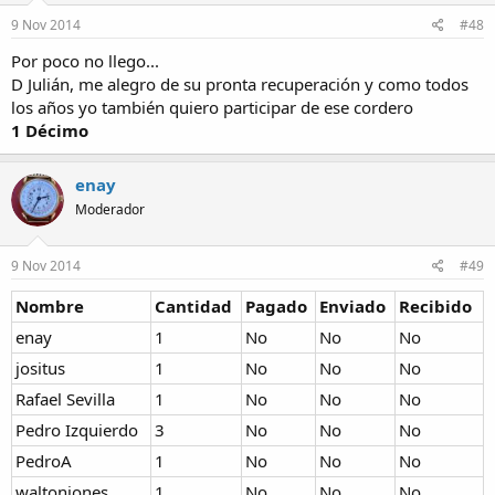
9 Nov 2014
#48
Por poco no llego...
D Julián, me alegro de su pronta recuperación y como todos
los años yo también quiero participar de ese cordero
1 Décimo
enay
Moderador
9 Nov 2014
#49
Nombre
Cantidad
Pagado
Enviado
Recibido
enay
1
No
No
No
jositus
1
No
No
No
Rafael Sevilla
1
No
No
No
Pedro Izquierdo
3
No
No
No
PedroA
1
No
No
No
waltonjones
1
No
No
No