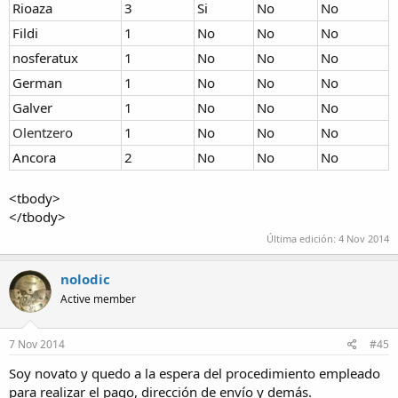
Rioaza
3
Si
No
No
Fildi
1
No
No
No
nosferatux
1
No
No
No
German
1
No
No
No
Galver
1
No
No
No
Olentzero
1
No
No
No
Ancora
2
No
No
No
<tbody>
</tbody>
Última edición:
4 Nov 2014
nolodic
Active member
7 Nov 2014
#45
Soy novato y quedo a la espera del procedimiento empleado
para realizar el pago, dirección de envío y demás.