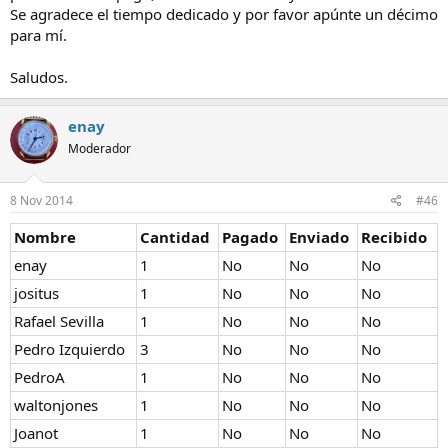
Se agradece el tiempo dedicado y por favor apúnte un décimo
para mí.
Saludos.
enay
Moderador
8 Nov 2014
#46
Nombre
Cantidad
Pagado
Enviado
Recibido
enay
1
No
No
No
jositus
1
No
No
No
Rafael Sevilla
1
No
No
No
Pedro Izquierdo
3
No
No
No
PedroA
1
No
No
No
waltonjones
1
No
No
No
Joanot
1
No
No
No