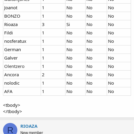
Joanot
1
No
No
No
BONZO
1
No
No
No
Rioaza
3
Si
No
No
Fildi
1
No
No
No
nosferatux
1
No
No
No
German
1
No
No
No
Galver
1
No
No
No
Olentzero
1
No
No
No
Ancora
2
No
No
No
nolodic
1
No
No
No
AFA
1
No
No
No
<tbody>
</tbody>
RIOAZA
R
New member