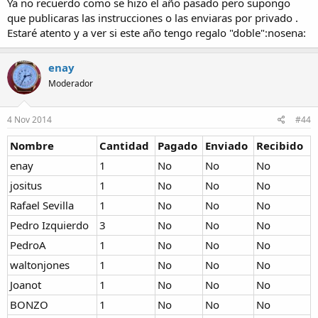
Ya no recuerdo como se hizo el año pasado pero supongo
que publicaras las instrucciones o las enviaras por privado .
Estaré atento y a ver si este año tengo regalo "doble":nosena:
enay
Moderador
4 Nov 2014
#44
Nombre
Cantidad
Pagado
Enviado
Recibido
enay
1
No
No
No
jositus
1
No
No
No
Rafael Sevilla
1
No
No
No
Pedro Izquierdo
3
No
No
No
PedroA
1
No
No
No
waltonjones
1
No
No
No
Joanot
1
No
No
No
BONZO
1
No
No
No