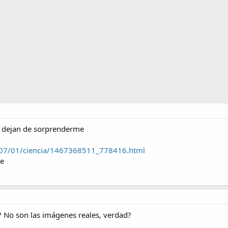
o dejan de sorprenderme
6/07/01/ciencia/1467368511_778416.html
le
? No son las imágenes reales, verdad?