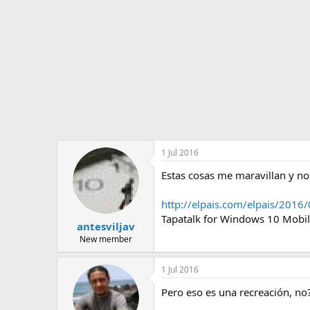
o
i
r
n
d
i
e
c
l
i
t
o
e
m
a
1 Jul 2016
Estas cosas me maravillan y n
http://elpais.com/elpais/201
Tapatalk for Windows 10 Mobi
antesviljav
New member
1 Jul 2016
Pero eso es una recreación, no