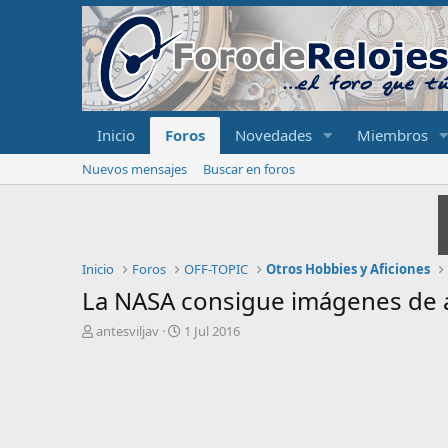
Inicio
Foros
Novedades
Miembros
Nuevos mensajes
Buscar en foros
Inicio
Foros
OFF-TOPIC
Otros Hobbies y Aficiones
La NASA consigue imágenes de a
I
F
antesviljav
1 Jul 2016
n
e
i
c
c
h
i
a
a
d
d
e