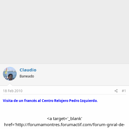
a
Claudio
Baneado
18 Feb 2010
#1
Visita de un francés al Centro Relojero Pedro Izquierdo.
<a target='_blank'
href='http://forumamontres.forumactif.com/forum-gnral-de-