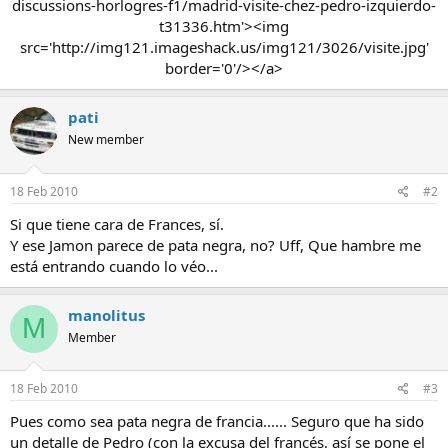
discussions-horlogres-f1/madrid-visite-chez-pedro-izquierdo-
t31336.htm'><img
src='http://img121.imageshack.us/img121/3026/visite.jpg'
border='0'/></a>​
pati
New member
18 Feb 2010
#2
Si que tiene cara de Frances, sí.
Y ese Jamon parece de pata negra, no? Uff, Que hambre me
está entrando cuando lo véo...
manolitus
M
Member
18 Feb 2010
#3
Pues como sea pata negra de francia...... Seguro que ha sido
un detalle de Pedro (con la excusa del francés, así se pone el