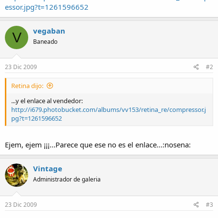
essor.jpg?t=1261596652
vegaban
V
Baneado
23 Dic 2009
#2
Retina dijo:
...y el enlace al vendedor:
http://i679.photobucket.com/albums/vv153/retina_re/compressor.j
pg?t=1261596652
Ejem, ejem ¡¡¡...Parece que ese no es el enlace...:nosena:
Vintage
Administrador de galeria
23 Dic 2009
#3