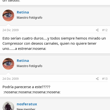
Retina
Maestro Fotógrafo
24 Dic 2009
#12
Esto serían cuatro duros....y todos siempre hemos mirado un
Compressor con deseos carnales, quien no quiere tener
uno......a estrenar
:nosena:
Retina
Maestro Fotógrafo
24 Dic 2009
#13
Podría parecerse a este?????
:nosena::nosena::nosena::nosena:
nosferatux
New member