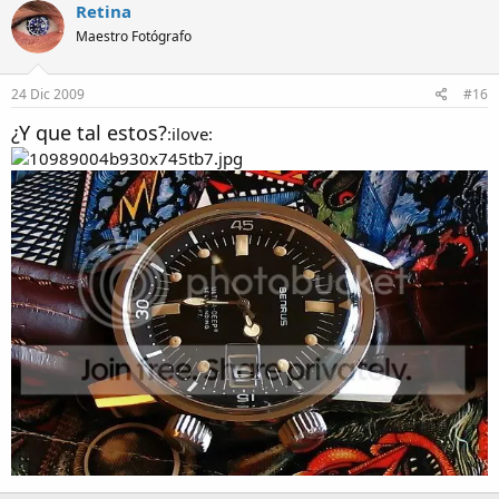
Retina
Maestro Fotógrafo
24 Dic 2009
#16
¿Y que tal estos?
:ilove: