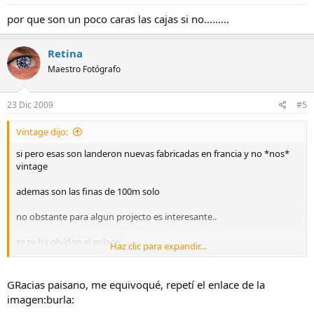
por que son un poco caras las cajas si no.........
Retina
Maestro Fotógrafo
23 Dic 2009
#5
Vintage dijo:
si pero esas son landeron nuevas fabricadas en francia y no *nos*
vintage
ademas son las finas de 100m solo
no obstante para algun projecto es interesante..
se te ha olvidao el enlace
Haz clic para expandir...
http://cgi.ebay.es/COMPRESSOR-
CASE-...ViewItemQQptZWristwatches?hash=item58852262da
GRacias paisano, me equivoqué, repetí el enlace de la
imagen:burla:
que nos hacemos un supercompressor edicion limitada?..:rules: