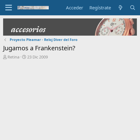
Acceder
Regístrate
Proyecto Pleamar - Reloj Diver del Foro
Jugamos a Frankenstein?
I
F
Retina
23 Dic 2009
n
e
i
c
c
h
i
a
a
d
d
e
o
i
r
n
d
i
e
c
l
i
t
o
e
m