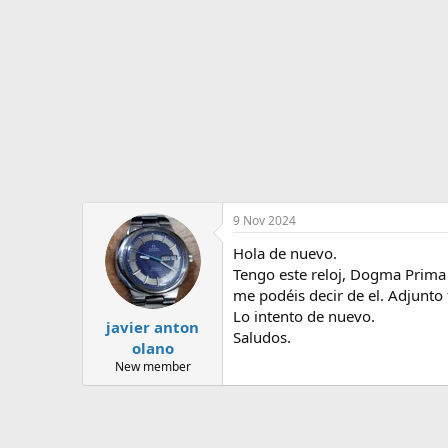
o
i
r
n
d
i
e
c
l
i
t
o
e
m
a
9 Nov 2024
Hola de nuevo.
Tengo este reloj, Dogma Prima
me podéis decir de el. Adjunto 
Lo intento de nuevo.
javier anton
Saludos.
olano
New member