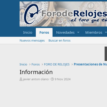
Inicio
Foros
Novedades
Miembros
Nuevos mensajes
Buscar en foros
Inicio
Foros
FORO DE RELOJES
Presentaciones de N
Información
I
F
javier anton olano
9 Nov 2024
n
e
i
c
c
h
i
a
a
d
d
e