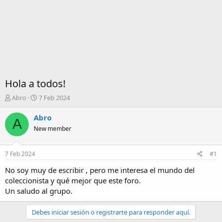
Hola a todos!
I
F
Abro
7 Feb 2024
n
e
i
c
Abro
A
c
h
New member
i
a
a
d
d
e
7 Feb 2024
#1
o
i
r
n
No soy muy de escribir , pero me interesa el mundo del
d
i
coleccionista y qué mejor que este foro.
e
c
Un saludo al grupo.
l
i
t
o
Debes iniciar sesión o registrarte para responder aquí.
e
m