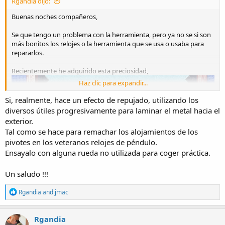
Rgandia dijo:
Buenas noches compañeros,
Se que tengo un problema con la herramienta, pero ya no se si son
más bonitos los relojes o la herramienta que se usa o usaba para
repararlos.
Recientemente he adquirido esta preciosidad,
Haz clic para expandir...
Si, realmente, hace un efecto de repujado, utilizando los
diversos útiles progresivamente para laminar el metal hacia el
exterior.
Tal como se hace para remachar los alojamientos de los
pivotes en los veteranos relojes de péndulo.
Ensayalo con alguna rueda no utilizada para coger práctica.
Un saludo !!!
R
Rgandia
and
jmac
e
a
c
Rgandia
t