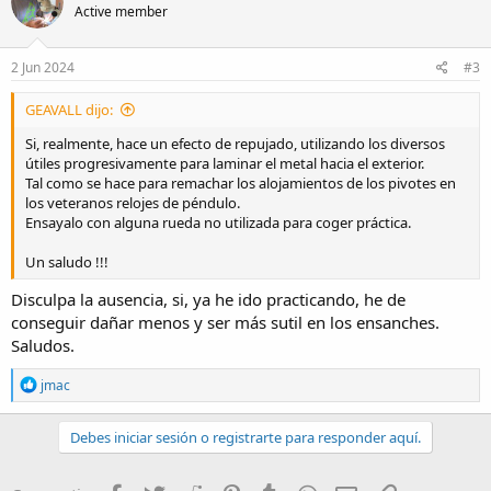
Active member
i
o
n
s
2 Jun 2024
#3
:
GEAVALL dijo:
Si, realmente, hace un efecto de repujado, utilizando los diversos
útiles progresivamente para laminar el metal hacia el exterior.
Tal como se hace para remachar los alojamientos de los pivotes en
los veteranos relojes de péndulo.
Ensayalo con alguna rueda no utilizada para coger práctica.
Un saludo !!!
Disculpa la ausencia, si, ya he ido practicando, he de
¿Alguien sabe su nombre? yo no lo se. Por lo que me dicen es para
en caso de dañarse un diente de un engranaje, a base de golpetear
conseguir dañar menos y ser más sutil en los ensanches.
sacabas material y lo reconstruías a costa de dejarlo algo más fino,
Saludos.
sinceramente no se si es así o no.
R
jmac
Montado en el tornillo queda así,
e
a
c
Debes iniciar sesión o registrarte para responder aquí.
t
i
o