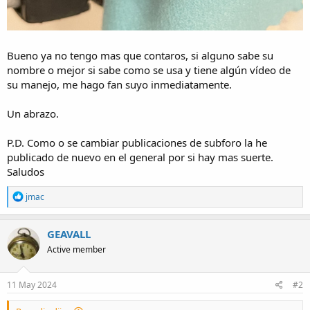
Bueno ya no tengo mas que contaros, si alguno sabe su
nombre o mejor si sabe como se usa y tiene algún vídeo de
su manejo, me hago fan suyo inmediatamente.
Un abrazo.
P.D. Como o se cambiar publicaciones de subforo la he
publicado de nuevo en el general por si hay mas suerte.
Saludos
R
jmac
e
a
c
GEAVALL
t
Active member
i
o
n
s
11 May 2024
#2
: