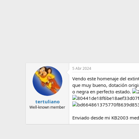
o
i
r
n
d
i
e
c
l
i
t
o
e
m
a
5 Abr 2024
Vendo este homenaje del extin
que muy bueno, dotación origi
o negra en perfecto estado.
tertuliano
Well-known member
Enviado desde mi KB2003 medi