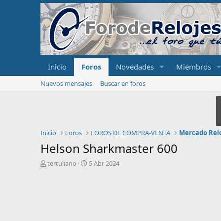
Inicio
Foros
Novedades
Miembros
Nuevos mensajes
Buscar en foros
Inicio
Foros
FOROS DE COMPRA-VENTA
Mercado Rel
Helson Sharkmaster 600
I
F
tertuliano
5 Abr 2024
n
e
i
c
c
h
i
a
a
d
d
e