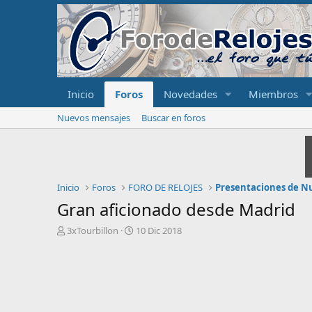
Inicio
Foros
Novedades
Miembros
Nuevos mensajes
Buscar en foros
Inicio
Foros
FORO DE RELOJES
Presentaciones de N
Gran aficionado desde Madrid
I
F
3xTourbillon
10 Dic 2018
n
e
i
c
c
h
i
a
a
d
d
e