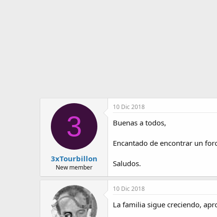
o
i
r
n
d
i
e
c
l
i
t
o
e
m
a
10 Dic 2018
3
Buenas a todos,
Encantado de encontrar un foro
3xTourbillon
Saludos.
New member
10 Dic 2018
La familia sigue creciendo, ap