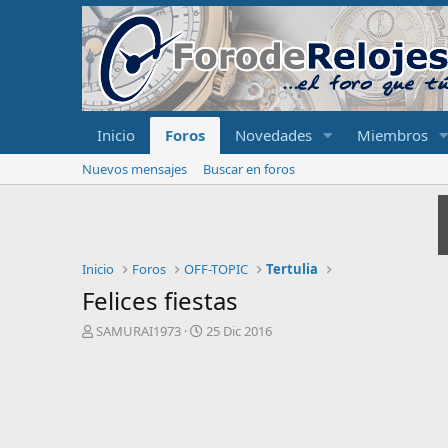
Inicio
Foros
Novedades
Miembros
Nuevos mensajes
Buscar en foros
Inicio
Foros
OFF-TOPIC
Tertulia
Felices fiestas
I
F
SAMURAI1973
25 Dic 2016
n
e
i
c
c
h
i
a
a
d
d
e