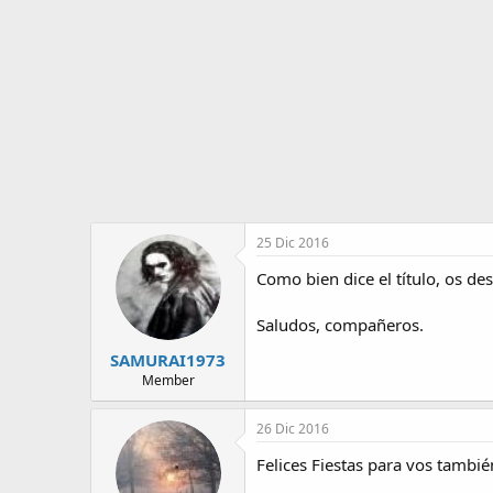
o
i
r
n
d
i
e
c
l
i
t
o
e
m
a
25 Dic 2016
Como bien dice el título, os des
Saludos, compañeros.
SAMURAI1973
Member
26 Dic 2016
Felices Fiestas para vos tambié