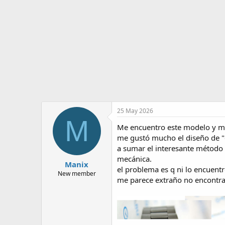
o
i
r
n
d
i
e
c
l
i
t
o
e
m
a
25 May 2026
M
Me encuentro este modelo y me
me gustó mucho el diseño de "g
a sumar el interesante método
mecánica.
Manix
el problema es q ni lo encuent
New member
me parece extraño no encontra