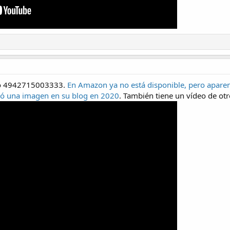
elo 4942715003333.
En Amazon ya no está disponible, pero apare
usó una imagen en su blog en 2020
. También tiene un vídeo de ot