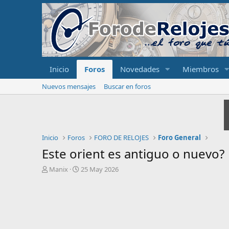
Inicio
Foros
Novedades
Miembros
Nuevos mensajes
Buscar en foros
Inicio
Foros
FORO DE RELOJES
Foro General
Este orient es antiguo o nuevo?
I
F
Manix
25 May 2026
n
e
i
c
c
h
i
a
a
d
d
e