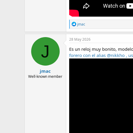
R
jmac
e
a
c
28 May 2026
t
J
i
Es un reloj muy bonito, mod
o
forero con el alias @nikkho , 
n
s
:
jmac
Well-known member